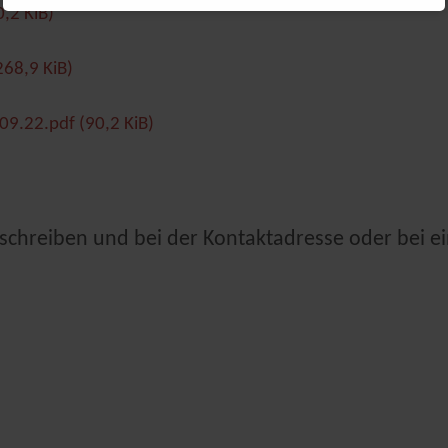
,2 KiB)
268,9 KiB)
.09.22.pdf
(90,2 KiB)
schreiben und bei der Kontaktadresse oder bei e